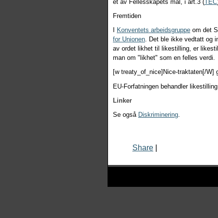
et av Fellesskapets mål, i art.3 (
TEC
Fremtiden
I
Konventets arbeidsgruppe
om det So
for Unionen
. Det ble ikke vedtatt og i
av ordet likhet til likestilling, er like
man om "likhet" som en felles verdi.
[w treaty_of_nice]Nice-traktaten[/W] gi
EU-Forfatningen behandler likestilling i 
Linker
Se også
Diskriminering
.
Share
|