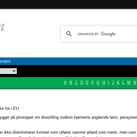
n pages
A
B
C
D
E
F
G
H
I
J
K
L
M
N
ke fot i EU.
gger på prinsippet om likestilling mellom kjønnene angående lønn, pensjoner,
un ikke diskriminerer kvinner som utfører samme arbeid som menn, men som få