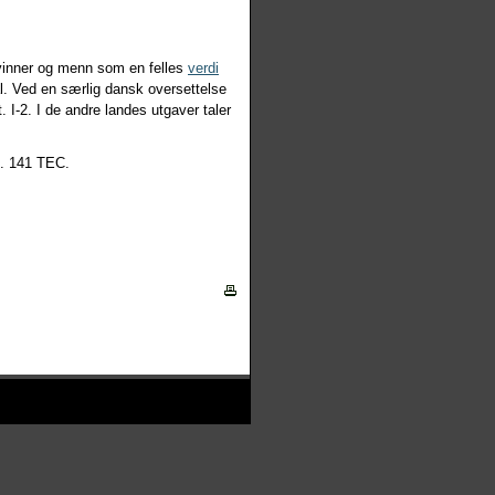
kvinner og menn som en felles
verdi
. Ved en særlig dansk oversettelse
rt. I-2. I de andre landes utgaver taler
rt. 141 TEC.