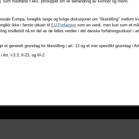
), som medfører f.eks. prinsippet om lik behandling av kvinner og menn.
siale Europa, foregikk lange og livlige diskusjoner om "likestilling" mellom 
nngikk ikke i første utkast til
EU-Forfatning
som en verdi, men kun som et mål
stilling imidlertid nå en del av de felles verdier i det danske forfatningsutkast i a
r et generelt grunnlag for likestilling i art. 13 og et mer spesifikt grunnlag i A
Art. I-3.3, II-23, og III-2.