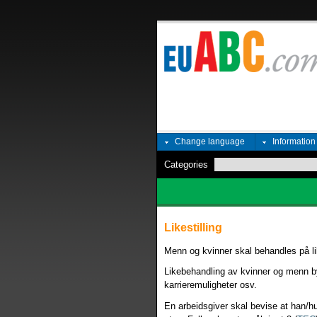
Change language
Informatio
Categories
Likestilling
Menn og kvinner skal behandles på li
Likebehandling av kvinner og menn by
karrieremuligheter osv.
En arbeidsgiver skal bevise at han/h