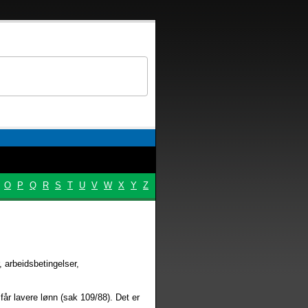
O
P
Q
R
S
T
U
V
W
X
Y
Z
 arbeidsbetingelser,
r lavere lønn (sak 109/88). Det er