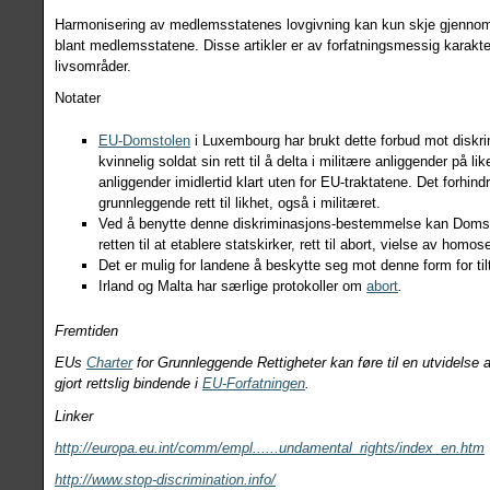
Harmonisering av medlemsstatenes lovgivning kan kun skje gjenno
blant medlemsstatene. Disse artikler er av forfatningsmessig karakt
livsområder.
Notater
EU-Domstolen
i Luxembourg har brukt dette forbud mot diskrim
kvinnelig soldat sin rett til å delta i militære anliggender på
anliggender imidlertid klart uten for EU-traktatene. Det forh
grunnleggende rett til likhet, også i militæret.
Ved å benytte denne diskriminasjons-bestemmelse kan Domsto
retten til at etablere statskirker, rett til abort, vielse av hom
Det er mulig for landene å beskytte seg mot denne form for til
Irland og Malta har særlige protokoller om
abort
.
Fremtiden
EUs
Charter
for Grunnleggende Rettigheter kan føre til en utvidelse
gjort rettslig bindende i
EU-Forfatningen
.
Linker
http://europa.eu.int/comm/empl......undamental_rights/index_en.htm
http://www.stop-discrimination.info/